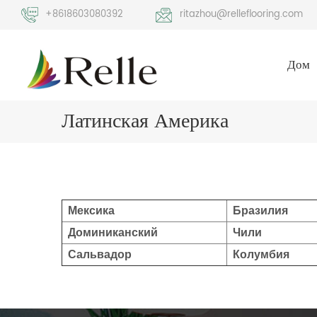
+8618603080392
ritazhou@relleflooring.com
Дом
Латинская Америка
Мексика
Бразилия
Доминиканский
Чили
Сальвадор
Колумбия