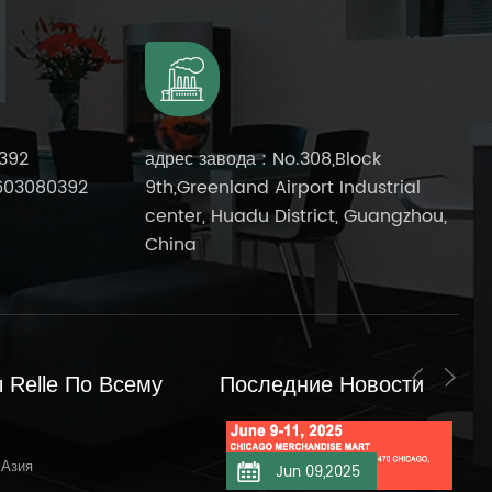
392
адрес завода : No.308,Block
603080392
9th,Greenland Airport Industrial
center, Huadu District, Guangzhou,
China
 Relle По Всему
Последние Новости
 Азия
Jun 11,2025
Jun 09,2025