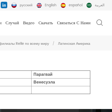
русский
English
español
العربية
и
Случай
Видео
Скачать
Связаться С Нами
филиалы Relle по всему миру
/
Латинская Америка
Парагвай
Венесуэла