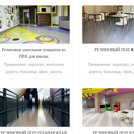
корабль,, железнодорожная станция и
вокзал и т. д. Бренд: Релл
т. д.. марка: Релле толщина:
2,0 мм Размер: 1,22 м (Ш) 
2.0мм-10.0мм размер: 2м(ш)*10-
Поверхность: полиурет
15м(л)/1.22м*10-15м поверхность:
покрытие Устойчивость к 
олиуретановое покрытие цвет: чистый
класс Т Срок использования
цвет сопротивление истиранию: класс
лет Минимальный заказ: 2
Т срок службы: более 10 лет
Резиновые напольные покрытия из
РЕЗИНОВЫЙ ПОЛ 
Минимальный заказ: 200 кв.м.
ПВХ для школы.
Применение: аэропорт, железная
Применение: аэропорт,, 
дорога, больница, офис, школа,
дорога,, больница,, офис,,
квартира, торговый центр, гостиница,
квартира,, торговый центр,, 
корабль, железнодорожный вокзал и т.
корабль,, железнодорожная
д. Бренд: Релле Толщина: 2,0 мм
т. д.. марка: Релле толщи
Размер: 1,22 м (Ш) x 15 м (Д)
Размер: 2 м (ш) * 20 
Поверхность: полиуретановое
поверхность: полиурет
покрытие Цвет: Цвет зерна
покрытие сопротивление и
Устойчивость к истиранию: класс Т
класс Т срок службы: бол
Срок использования: более 10 лет
Минимальный заказ: 20
РЕЗИНОВЫЙ ПОЛ-ПЛАВАЮЩАЯ
РЕЗИНОВЫЙ ПОЛ К