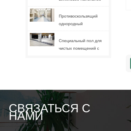
покрытие Relle Tulip
Противоскользящий
однородный
виниловый пол Relle
для больницы
Специальный пол для
чистых помещений с
защитой от
электростатического
разряда (ESD) 2,0
мм.
СВЯЗАТЬСЯ С
НАМИ