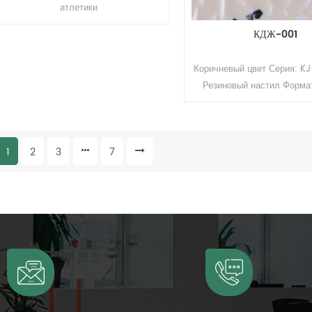
атлетики
КДЖ-001
Коричневый цвет Серия: KJ
Резиновый настил Форма
Толщина: 2 мм Размер: 1,22
м (Д). Поверхность: поли
покрытие
1
2
3
7