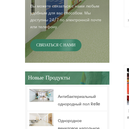
Вы можете связаться с нами любым
удобным для вас способом. Мы
доступны 24/7 по электронной почте
или телефону.
СВЯЗАТЬСЯ С НАМИ
Новые Продукты
Антибактериальный
однородный пол Relle
для здравоохранения
для больницы
Однородное
виниловое напольное