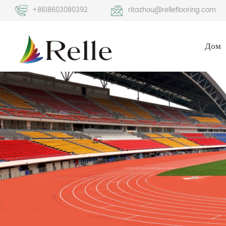
+8618603080392
ritazhou@relleflooring.com
Дом