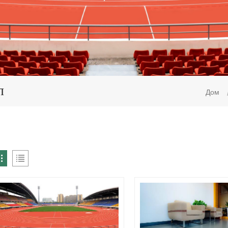
л
Дом