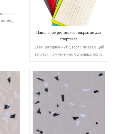
покрытие сопротивление истиранию:
класс Т срок службы: более 10 лет
железная
Минимальный заказ: 200 кв.м.
 школа,,
гостиница,,
Напольное резиновое покрытие для
 станция и
спортзала
на: 2.0мм
Цвет: разорванный узор/с плавающей
м (л)
запятой Применение: больница, офис,
ановое
тренажерный зал, школа, квартира,
стиранию:
торговый центр, отель и т. д. Бренд:
ее 10 лет
Релле Толщина: 2,0 мм, 2,5 мм, 3,0 мм
0 кв.м.
Размер: 1,22 м (Ш) * 10 ~ 15 м (Д)
Поверхность: полиуретановое
покрытие Устойчивость к истиранию:
класс Т Срок использования: более 10
лет Минимальный заказ: 200 кв.м.