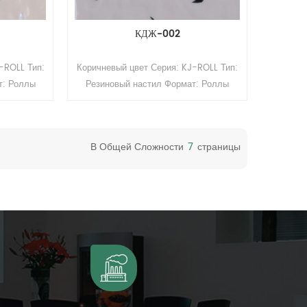
КДЖ-002
-ROLL Тип:
Коричневый цвет Серия: KJ-ROLL Тип:
т: Роллы
Резиновый настил Формат: Роллы
 м (Ш) * 15
Толщина: 2 мм Размер: 1,22 м (Ш) * 15
уретановое
м (Д). Поверхность: полиуретановое
покрытие
В Общей Сложности
7
Страницы