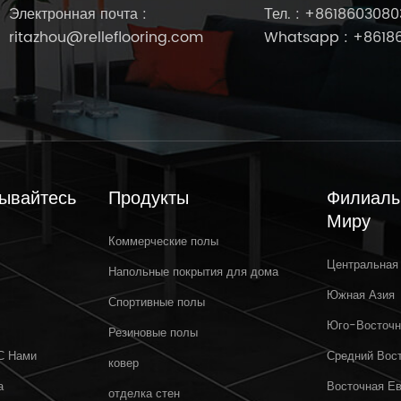
Электронная почта :
Тел. :
+8618603080
ritazhou@relleflooring.com
Whatsapp :
+8618
ывайтесь
Продукты
Филиалы
Миру
Коммерческие полы
Центральная
Mar 31,2025
Напольные покрытия для дома
Южная Азия
Спортивные полы
Добро пожаловать на выставку
Р
Юго-Восточн
Crocus Expo IEC, Москва, Россия,
Резиновые полы
MosBuild 2025.
С Нами
Средний Вос
ковер
а
Восточная Е
отделка стен