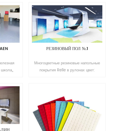
е Толщина:
корабль, железнодорожный вокзал и т.
* 15 м (Д)
д. Бренд: Релле Толщина: 2,0 мм-10,0
ановое
мм Размер: 2 м (Ш) * 10-15 м (Д)
истиранию:
Поверхность: полиуретановое
: более 10
покрытие Цвет: чистый цвет, цвет
00 кв.м.
зерна Устойчивость к истиранию:
класс Т Срок использования: более 10
KAEN
РЕЗИНОВЫЙ ПОЛ №.1
лет Минимальный заказ: 200 кв.м.
железная
Многоцветные резиновые напольные
 школа,,
покрытия Relle в рулонах цвет:
гостиница,,
маленький сломанный цветок/
 станция и
монохроматическая плоскость/
на: 2.0мм
облачные линии применение: больница
м (л)
, офис , школа , квартира , торговый
ановое
центр , гостиница и т. д. . марка: Релле
стиранию:
толщина: 2.0мм, 2.5мм, 3.0мм, 3.5мм,
ее 10 лет
4мм размер: 1.22м(ш)*10~15м(л)
0 кв.м.
поверхность: полиуретановое
АЛИН