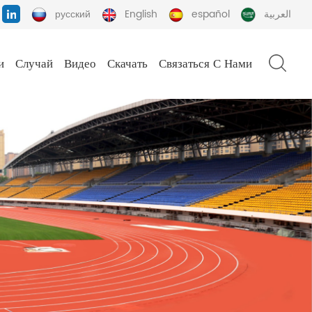
русский
English
español
العربية
и
Случай
Видео
Скачать
Связаться С Нами