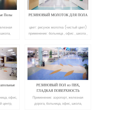
ые Полы
РЕЗИНОВЫЙ МОЛОТОК ДЛЯ ПОЛА
железная
цвет: рисунок молотка (чистый цвет)
 школа,
применение: больница , офис , школа ,
гостиница,
квартира , торговый центр , гостиница и
окзал и т.
т. д. . марка: Релле толщина: 2.0мм,
,0 мм-10,0
2.5мм, 3.0мм, 3.5мм, 4мм размер:
0-15 м (Д)
1.22м(ш)*10~15м(л) поверхность:
ановое
полиуретановое покрытие
ет, цвет
сопротивление истиранию: класс Т
тиранию:
срок службы: более 10 лет
: более 10
Минимальный заказ: 200 кв.м.
напольные
РЕЗИНОВЫЙ ПОЛ из ПВХ,
00 кв.м.
ГЛАДКАЯ ПОВЕРХНОСТЬ
ница, офис,
Применение: аэропорт, железная
й центр,
дорога, больница, офис, школа,
нодорожный
квартира, торговый центр, гостиница,