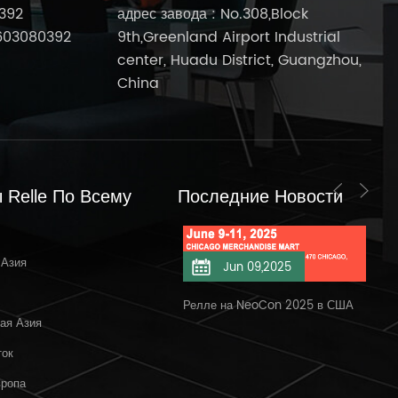
392
адрес завода : No.308,Block
603080392
9th,Greenland Airport Industrial
center, Huadu District, Guangzhou,
China
 Relle По Всему
Последние Новости
 Азия
Jun 11,2025
Jun 09,2025
елле на NeoCon 11.06.2025
Релле на NeoCon 2025 в США
Доб
ая Азия
Бан
ток
вропа