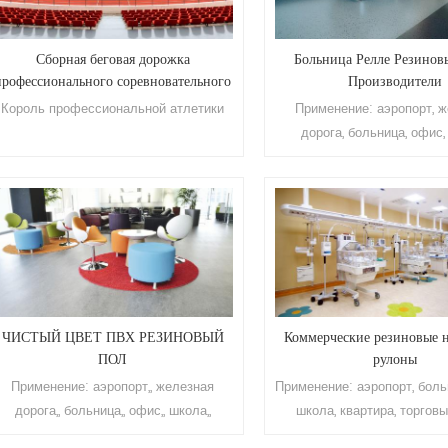
Сборная беговая дорожка
Больница Релле Резинов
профессионального соревновательного
Производители
класса
Король профессиональной атлетики
Применение: аэропорт, 
дорога, больница, офис,
квартира, торговый центр, 
корабль, железнодорожный в
д. Бренд: Релле Толщина: 2
мм Размер: 1,22 м (Ш) * 1
Поверхность: полиурет
покрытие Цвет: чистый цв
зерна Устойчивость к ис
класс Т Срок использования
ЧИСТЫЙ ЦВЕТ ПВХ РЕЗИНОВЫЙ
Коммерческие резиновые 
лет Минимальный заказ: 2
ПОЛ
рулоны
Применение: аэропорт,, железная
Применение: аэропорт, боль
дорога,, больница,, офис,, школа,,
школа, квартира, торговы
квартира,, торговый центр,, гостиница,,
гостиница, корабль, желез