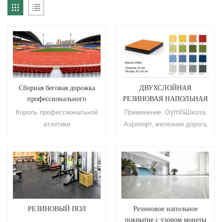
Сборная беговая дорожка
ДВУХСЛОЙНАЯ
профессионального
РЕЗИНОВАЯ НАПОЛЬНАЯ
соревновательного класса
ПЛИТКА РЕЗИНОВЫЙ
Король профессиональной
Применение: Gymï¼Школа,
ПОЛ ДЛЯ
атлетики
Аэропорт, железная дорога,
ТРЕНАЖЕРНОГО ЗАЛА
больница, офис, квартира,
торговый центр, гостиница,
корабль, железнодорожный
вокзал и т. д. Бренд: Relle
Толщина: 30 мм Размер:
50*50 см Цвет: чистый цвет,
цвет зерна Минимальный
РЕЗИНОВЫЙ ПОЛ
Резиновое напольное
покрытие с узором монеты
заказ: 200 кв.м.