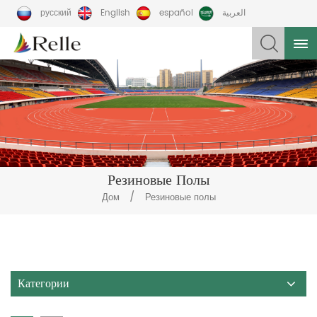
русский
English
español
العربية
Резиновые Полы
/
Дом
Резиновые полы
Категории