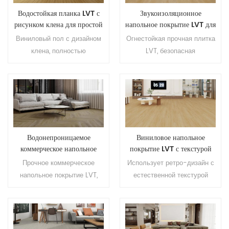
Водостойкая планка LVT с
Звукоизоляционное
рисунком клена для простой
напольное покрытие LVT для
укладки
домашнего интерьера
Виниловый пол с дизайном
Огнестойкая прочная плитка
клена, полностью
LVT, безопасная
водостойкий, влагостойкий,
эксплуатация,
отличный выбор для кухни и
износостойкость,
коридора.
надёжность для розничных
магазинов.
Водонепроницаемое
Виниловое напольное
коммерческое напольное
покрытие LVT с текстурой
покрытие LVT для
винтажного дерева,
Прочное коммерческое
Использует ретро-дизайн с
помещений с высокой
устойчивое к истиранию,
напольное покрытие LVT,
естественной текстурой
проходимостью
для жилых помещений
отличная несущая
древесины; поверхность
способность,
обладает превосходной
водонепроницаемость и
устойчивостью к истиранию
длительный срок службы.
и стабильной внутренней