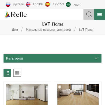
русский
English
español
العربية
LVT Полы
/
/
Дом
Напольные покрытия для дома
LVT Полы
Категории