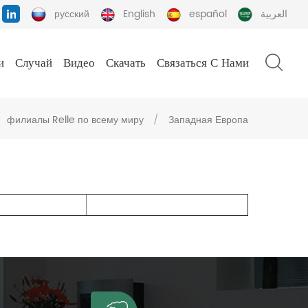
русский
English
español
العربية
и
Случай
Видео
Скачать
Связаться С Нами
филиалы Relle по всему миру
/
Западная Европа