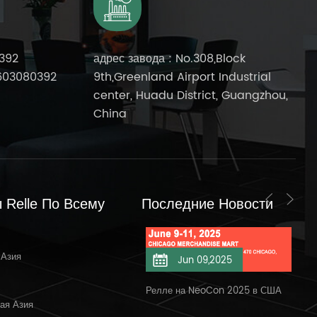
392
адрес завода : No.308,Block
603080392
9th,Greenland Airport Industrial
center, Huadu District, Guangzhou,
China
 Relle По Всему
Последние Новости
 Азия
Jun 11,2025
Jun 09,2025
елле на NeoCon 11.06.2025
Релле на NeoCon 2025 в США
Доб
ая Азия