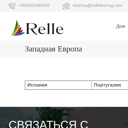
+8618603080392
ritazhou@relleflooring.com
Дом
Западная Европа
Испания
Португалия
СВЯЗАТЬСЯ С