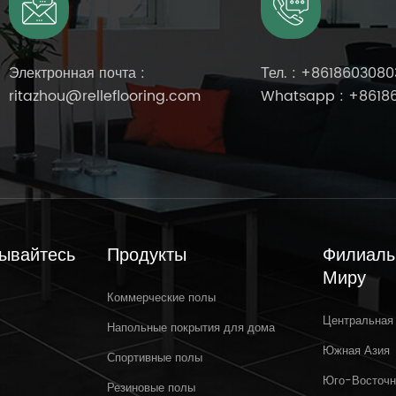
Электронная почта :
Тел. :
+8618603080
ritazhou@relleflooring.com
Whatsapp :
+8618
ывайтесь
Продукты
Филиалы
Миру
Коммерческие полы
Центральная
Mar 31,2025
Напольные покрытия для дома
Южная Азия
Спортивные полы
Добро пожаловать на выставку
Р
Юго-Восточн
Crocus Expo IEC, Москва, Россия,
Резиновые полы