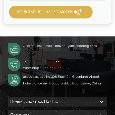
Электронная почта :
ritazhou@relleflooring.com
Тел. :
+8618603080392
Whatsapp :
+8618603080392
адрес завода : No.308,Block 9th,Greenland Airport
Industrial center, Huadu District, Guangzhou, China
Подписывайтесь На Нас