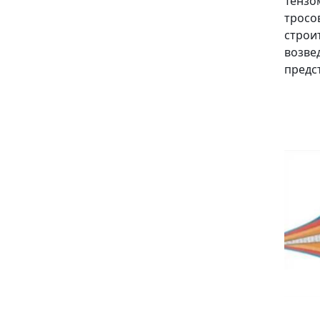
Тензо
тросо
строи
возве
предс