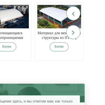
ищающаяся
Материал для мембранной
Огнестойка
роницаемая
структуры из ПТФЭ,
ПТФЭ к
а из ПТФЭ
изготовленный на заказ.
олее
Более
Б
щение здесь, и мы ответим вам, как только