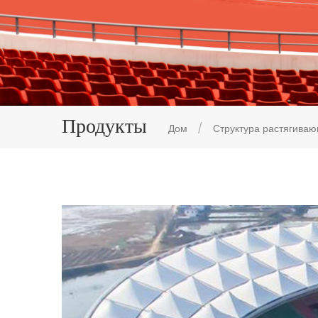
Продукты
Дом
/
Структура растягива