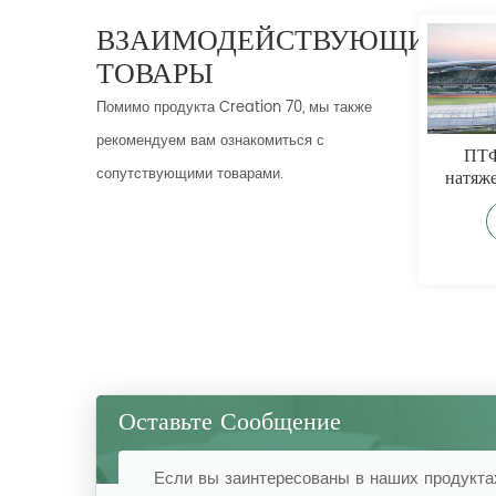
ВЗАИМОДЕЙСТВУЮЩИЕ
ТОВАРЫ
Помимо продукта Creation 70, мы также
рекомендуем вам ознакомиться с
говечная
ПТФЭ-мембрана для
ПТФЭ-
сопутствующими товарами.
еростойкая
стадиона
натяжени
я мембрана из
ст
ПТФЭ
Более
Более
Б
Оставьте Сообщение
Если вы заинтересованы в наших продуктах