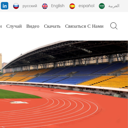
русский
English
español
العربية
и
Случай
Видео
Скачать
Связаться С Нами