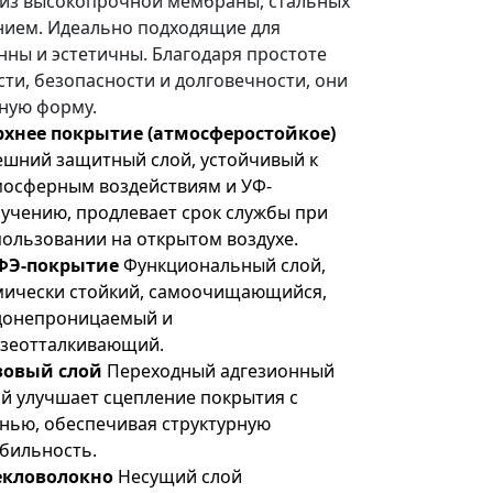
 из высокопрочной мембраны, стальных
нием. Идеально подходящие для
ны и эстетичны. Благодаря простоте
сти, безопасности и долговечности, они
ную форму.
рхнее покрытие (атмосферостойкое)
ешний защитный слой, устойчивый к
мосферным воздействиям и УФ-
лучению, продлевает срок службы при
пользовании на открытом воздухе.
ФЭ-покрытие
Функциональный слой,
мически стойкий, самоочищающийся,
донепроницаемый и
язеотталкивающий.
зовый слой
Переходный адгезионный
ой улучшает сцепление покрытия с
анью, обеспечивая структурную
абильность.
екловолокно
Несущий слой