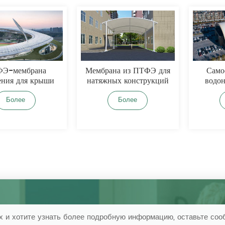
мембрана
Мембрана из ПТФЭ для
Самооч
я для крыши
натяжных конструкций
водонеп
адиона
мембран
олее
Более
Б
 и ​​хотите узнать более подробную информацию, оставьте сооб