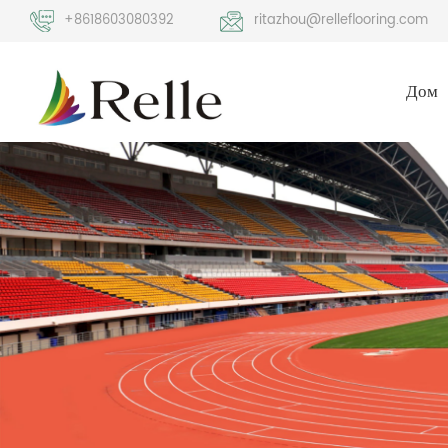
+8618603080392
ritazhou@relleflooring.com
Дом