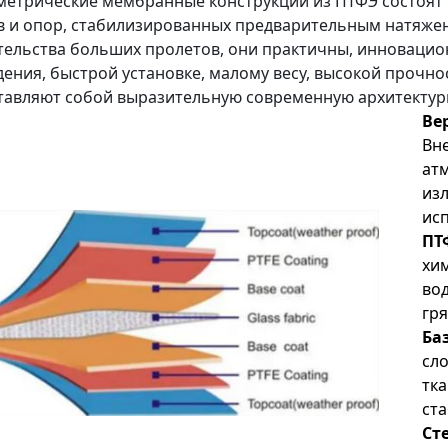
метрические мембранные конструкции из ПТФЭ состоят
в и опор, стабилизированных предварительным натяже
тельства больших пролетов, они практичны, инновацион
дения, быстрой установке, малому весу, высокой прочно
тавляют собой выразительную современную архитектур
Ве
Вн
ат
из
ис
ПТ
хи
во
гр
Ба
сл
тк
ст
Ст