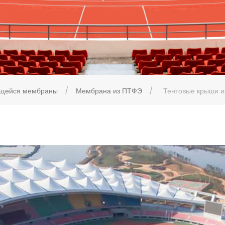
ющейся мембраны
/
Мембрана из ПТФЭ
/
Тентовые крыши и