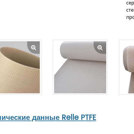
се
ст
пр
нические данные Relle PTFE