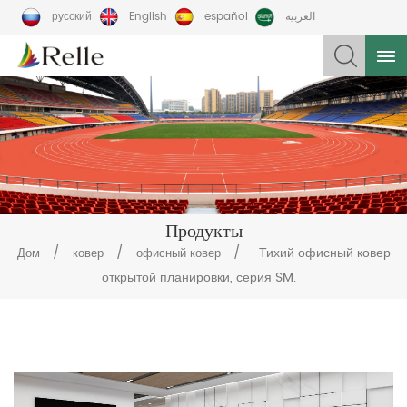
русский
English
español
العربية
Продукты
/
/
/
Тихий офисный ковер
Дом
ковер
офисный ковер
открытой планировки, серия SM.