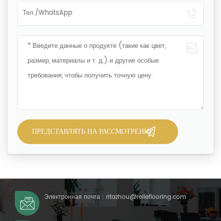
Электронная почта :
ritazhou@relleflooring.com