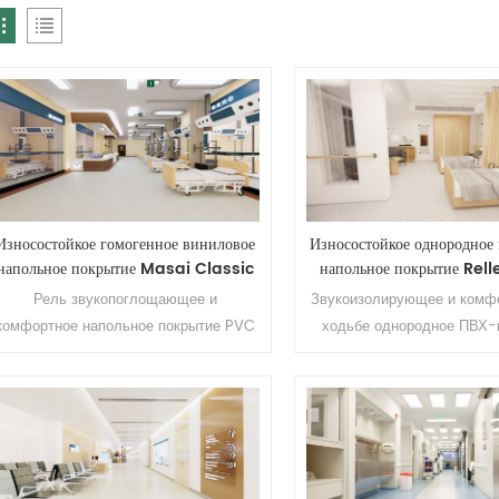
Износостойкое гомогенное виниловое
Износостойкое однородное
напольное покрытие Masai Classic
напольное покрытие Relle
Рель звукопоглощающее и
Звукоизолирующее и комф
комфортное напольное покрытие PVC
ходьбе однородное ПВХ-
однородное Применение: Больница,
Relle Приложение: Больни
офис, школа, квартира, торговый центр,
школа, квартира, торговый ц
отель и др. Бренд: Relle Цвет: 20
и т. д. Бренд: Релле Ц
вариантов Размер: 2,0 мм (Т) * 2,0 м
результатов Размер: 2
(Ш) * 20 м (Д). Поверхность:
(толщина) * 2,0 м (ширин
Покрытие PUR Износостойкость: Класс
(длина). Поверхнос