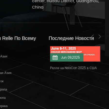
center, Huadu District, Guangzhou,
China
 Relle По Всему
Последние Новости
 Азия
Jun 11,2025
Jun 09,2025
елле на NeoCon 11.06.2025
Релле на NeoCon 2025 в США
Доб
ая Азия
Бан
ток
вропа
ропа
ерика