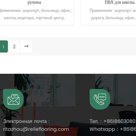
рулоны
ПВХ для школы.
рименение: аэропорт, больница, офис,
Применение: аэропорт, 
школа, квартира, торговый центр,
дорога, больница, офис,
гостиница, корабль, железнодорожный
квартира, торговый центр, 
вокзал и т. д. Бренд: Релле Толщина:
корабль, железнодорожный в
2,0 мм Размер: 1,22 м (Ш) * 15 м (Д)
д. Бренд: Релле Толщина
1
2
Поверхность: полиуретановое
Размер: 1,22 м (Ш) x 1
покрытие Устойчивость к истиранию:
Поверхность: полиурет
класс Т Срок использования: более 10
покрытие Цвет: Цвет 
лет Минимальный заказ: 200 кв.м.
Устойчивость к истиранию
Срок использования: боле
Минимальный заказ: 20
Электронная почта :
Тел. :
+8618603080
ritazhou@relleflooring.com
Whatsapp :
+8618