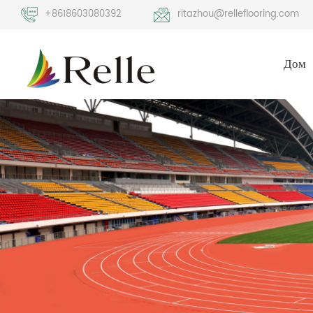
+8618603080392
ritazhou@relleflooring.com
Дом