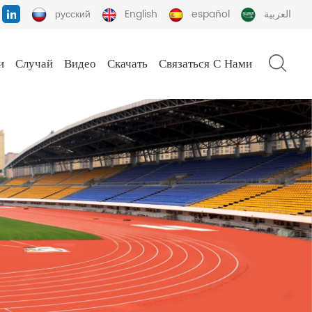
русский
English
español
العربية
и
Случай
Видео
Скачать
Связаться С Нами