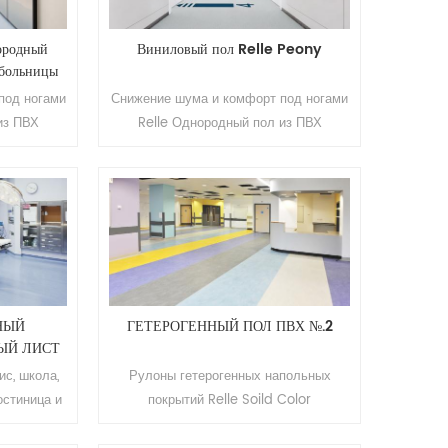
ытие
Устойчивость к истиранию: Т-класс
 Используя
Использование жизни: более 10 лет
ородный
Виниловый пол Relle Peony
имальный
Минимальный заказ: 200кв.м.
 больницы
в.м
под ногами
Снижение шума и комфорт под ногами
из ПВХ
Relle Однородный пол из ПВХ
ис, школа,
Приложение: Больница, офис, школа,
гостиница и
квартира, торговый центр, гостиница и
ет: 25
т. д. Бренд: Релле Цвет: 20
 (Т) * 2,0
результатов Размер: 2,0 мм (Т) * 2,0
рхность:
м (Ш) * 20 м (Д). Поверхность:
рытие
полиуретановое покрытие
: Т-класс
Устойчивость к истиранию: Т-класс
ее 10 лет
Использование жизни: более 10 лет
ДНЫЙ
ГЕТЕРОГЕННЫЙ ПОЛ ПВХ №.2
00кв.м.
Минимальный заказ: 200кв.м.
ЫЙ ЛИСТ
с, школа,
Рулоны гетерогенных напольных
гостиница и
покрытий Relle Soild Color
 Йибель-ХИ
применение: больница , офис , школа ,