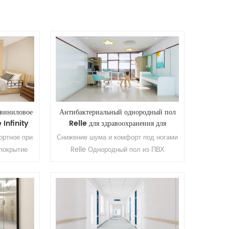
 виниловое
Антибактериальный однородный пол
 Infinity
Relle для здравоохранения для
больницы
ортное при
Снижение шума и комфорт под ногами
покрытие
Relle Однородный пол из ПВХ
ца, офис,
Приложение: Больница, офис, школа,
ентр, отель
квартира, торговый центр, гостиница и
вет: 20
т. д. Бренд: Релле Цвет: 20
,0 мм
результатов Размер: 2,0 мм (Т) * 2,0
а) * 20 м
м (Ш) * 20 м (Д). Поверхность:
ть:
полиуретановое покрытие