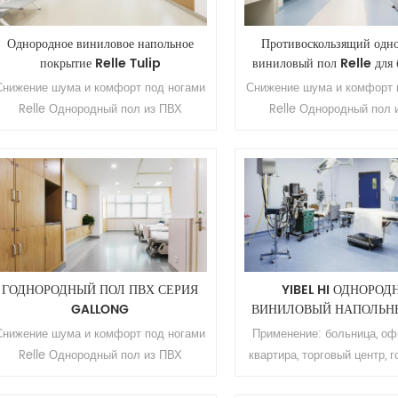
T Срок службы: более 10 лет
полиуретановое покр
Минимальный заказ: 200 кв.м
Износостойкость: оценка Т
Однородное виниловое напольное
Противоскользящий одн
жизнь: более 10 лет Мин
покрытие Relle Tulip
виниловый пол Relle для
объем заказа: 200 к
Снижение шума и комфорт под ногами
Снижение шума и комфорт 
Relle Однородный пол из ПВХ
Relle Однородный пол 
Приложение: Больница, офис, школа,
Приложение: Больница, оф
квартира, торговый центр, гостиница и
квартира, торговый центр, 
т. д. Бренд: Релле Цвет: 25
т. д. Бренд: Релле Цв
результатов Размер: 2,0 мм (Т) * 2,0
результатов Размер: 2,0 мм
м (Ш) * 20 м (Д). Поверхность:
м (Ш) * 20 м (Д). Пове
полиуретановое покрытие
полиуретановое пок
Устойчивость к истиранию: Т-класс
Устойчивость к истиранию
Использование жизни: более 10 лет
Использование жизни: бол
ГОДНОРОДНЫЙ ПОЛ ПВХ СЕРИЯ
YIBEL HI ОДНОРО
Минимальный заказ: 200кв.м.
Минимальный заказ: 2
GALLONG
ВИНИЛОВЫЙ НАПОЛЬН
Снижение шума и комфорт под ногами
Применение: больница, офи
Relle Однородный пол из ПВХ
квартира, торговый центр, 
Применение: больница, офис, школа,
т. д. Бренд: Релле Серия: