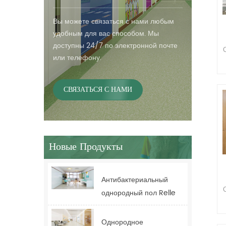
Вы можете связаться с нами любым
удобным для вас способом. Мы
доступны 24/7 по электронной почте
или телефону.
СВЯЗАТЬСЯ С НАМИ
Новые Продукты
Антибактериальный
однородный пол Relle
для здравоохранения
для больницы
Однородное