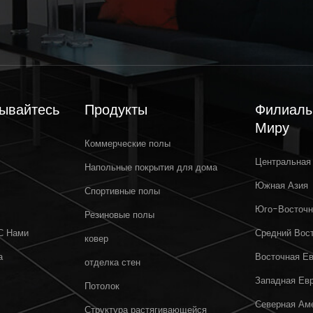
ывайтесь
Продукты
Филиалы
Миру
Коммерческие полы
Центральная
Mar 31,2025
Напольные покрытия для дома
Южная Азия
Спортивные полы
Добро пожаловать на выставку
Р
Юго-Восточн
Crocus Expo IEC, Москва, Россия,
Резиновые полы
MosBuild 2025.
С Нами
Средний Вос
ковер
а
Восточная Е
отделка стен
Западная Ев
Потолок
Северная Ам
Структура растягивающейся