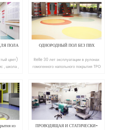
азмер:
квартира , торговый центр , гостиница и
 м (Ш) *
т. д. . марка: Релле цвет: 36
ность:
результатов размер:
ытие
2.0мм(т)*2.0м(ш)*20м(л). толщина
: класс Т
слоя износа: 0.35мм поверхность:
е 10 лет
полиуретановое покрытие спинка:
0 кв.м.
поролоновая спинка Минимальный
ДЛЯ ПОЛА
ОДНОРОДНЫЙ ПОЛ БЕЗ ПВХ
заказ: 200 кв.м.
стый цвет)
Relle 30 лет эксплуатации в рулонах
с , школа ,
гомогенного напольного покрытия TPO
гостиница и
без ПВХ Применение: больница, офис,
на: 2.0мм,
школа, квартира, торговый центр,
 размер:
гостиница и т. д. Бренд: Релле Размер:
рхность:
2,0 мм (Т) * 2,0 м (Ш) * 20 м (Д)
ытие
Поверхность: полиуретановое
: класс Т
покрытие Устойчивость к истиранию:
0 лет
класс Т Срок использования: более 10
0 кв.м.
лет Минимальный заказ: 200 кв.м.
рытия из
ПРОВОДЯЩАЯ И СТАТИЧЕСКИ-