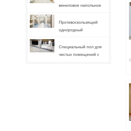
виниловое напольное
покрытие Relle Tulip
Противоскользящий
однородный
виниловый пол Relle
для больницы
Специальный пол для
чистых помещений с
защитой от
электростатического
разряда (ESD) 2,0
мм.
2