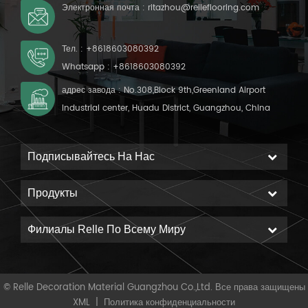
спинка: компактная спинка
Электронная почта :
ritazhou@relleflooring.com
Минимальный заказ: 200
кв.м.
Тел. :
+8618603080392
Whatsapp :
+8618603080392
адрес завода : No.308,Block 9th,Greenland Airport
Industrial center, Huadu District, Guangzhou, China
Подписывайтесь На Нас
Продукты
Филиалы Relle По Всему Миру
© Relle Decoration Material Guangzhou Co.,Ltd. Все права защищены
XML
|
Политика конфиденциальности