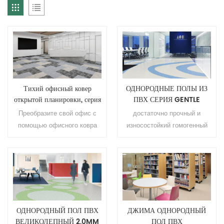
Тихий офисный ковер
ОДНОРОДНЫЕ ПОЛЫ ИЗ
открытой планировки, серия
ПВХ СЕРИЯ GENTLE
SM.
Преобразите свой офис с
достаточно прочный и
помощью офисного ковра
износостойкий гомогенный
серии SZ. Благодаря
пол из ПВХ применение:
низкому ворсу, отсутствию
больница , офис , школа ,
пыли и скандинавскому
квартира , торговый центр ,
минималистичному стилю,
гостиница и т. д. . марка:
он обеспечивает отличную
Релле цвет: 36 результатов
звукоизоляцию и
размер:
устойчивость к выцветанию.
2.0мм(т)*2.0м(ш)*20м(л).
ОДНОРОДНЫЙ ПОЛ ПВХ
ДЖИМА ОДНОРОДНЫЙ
ВЕЛИКОЛЕПНЫЙ 2.0MM
ПОЛ ПВХ
Идеально подходит для
поверхность: