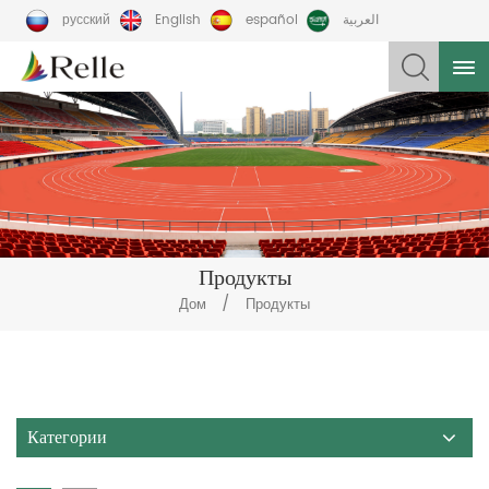
русский
English
español
العربية
Продукты
/
Дом
Продукты
Категории